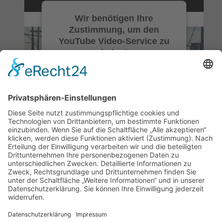
Wir benötigen Ihre
Zustimmung, um den
YouTube Video-Service zu
laden!
Wir verwenden einen Service eines
Drittanbieters, um Videoinhalte
einzubetten. Dieser Service kann
Daten zu Ihren Aktivitäten sammeln.
Bitte lesen Sie die Details durch und
stimmen Sie der Nutzung des
Service zu, um dieses Video
anzusehen.
Mehr Informationen
[Download Pressekit]
Akzeptieren